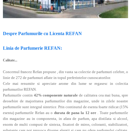
Despre Parfumurile cu Licenta REFAN
Linia de Parfumerie REFAN:
Calitate...
Concernul francez Refan propune , din vasta sa colectie de parfumuri celebre,
o
linie de 272 de parfumuri
aflate in topul preferintelor cunoscatorilor.
Cele mai renumite si apreciate arome din lume se regasesc in colectia
parfumurilor REFAN.
Parfumurile contin
42% componente naturale
de calitatea cea mai buna, spre
deosebire de majoritatea parfumurilor din magazine, unde in zilele noastre
parfumurile sunt integral sintetice. Prin continutul de esenta foarte ridicat (15%
esenta) parfumurile Refan au o
durata de pana la 12 ore
. Toate parfumurile
din magazine au in componenta, in afara de parfum, apa distilata si alcool,
enorm de multi compusi de sinteza, fixatori de miros, coloranti, stabilizatori,
substante care pot provoca diverse alergii si care nu ofera parfumului calitate,