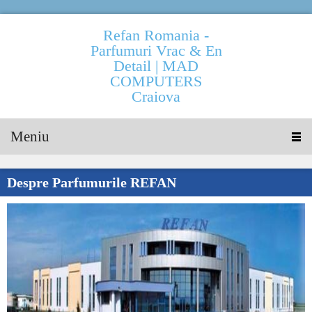
Refan Romania -
Parfumuri Vrac & En
Detail | MAD
COMPUTERS
Craiova
Meniu
Despre Parfumurile REFAN